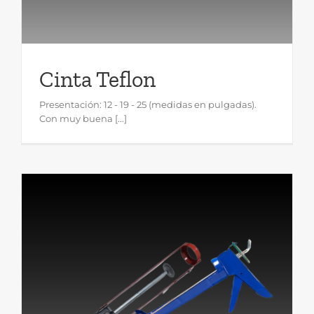
Cinta Teflon
Presentación: 12 - 19 - 25 (medidas en pulgadas).
Con muy buena [...]