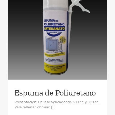
Espuma de Poliuretano
Presentación: Envase aplicador de 300 cc. y 500 cc.
Para rellenar, obturar, [...]