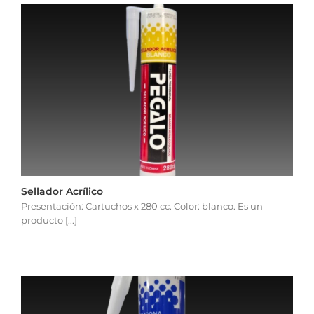
Sellador Acrílico
Presentación: Cartuchos x 280 cc. Color: blanco. Es un
producto [...]