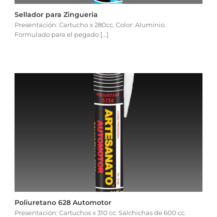
Sellador para Zingueria
Presentación: Cartucho x 280cc. Color: Aluminio.
Formulado para el pegado [...]
Poliuretano 628 Automotor
Presentación: Cartuchos x 310 cc. Salchichas de 600 cc.