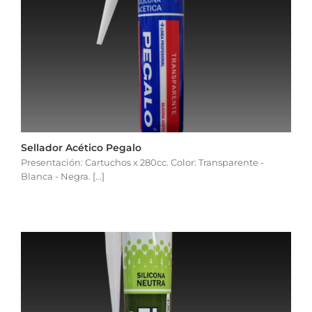
Sellador Acético Pegalo
Presentación: Cartuchos x 280cc. Color: Transparente -
Blanca - Negra. [...]