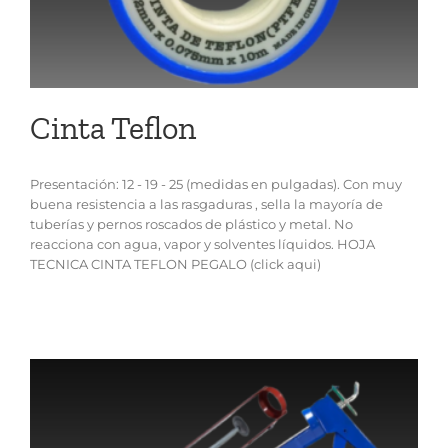
Cinta Teflon
Presentación: 12 - 19 - 25 (medidas en pulgadas). Con muy
buena resistencia a las rasgaduras , sella la mayoría de
tuberías y pernos roscados de plástico y metal. No
reacciona con agua, vapor y solventes líquidos. HOJA
TECNICA CINTA TEFLON PEGALO (click aqui)