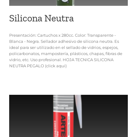
Silicona Neutra
Presentación: Cartuchos x 280cc. Color: Transparente -
Blanca - Negra. Sellador adhesivo de silicona neutra. Es
ideal para ser utilizado en el sellado de vidrios, espejos,
policarbonatos, mampostería, plásticos, chapas, fibras de
vidrio, etc. Uso profesional. HOJA TECNICA SILICONA
NEUTRA PEGALO (click aqui)