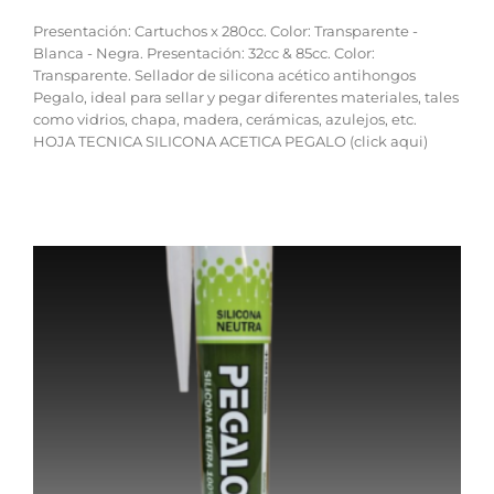
Presentación: Cartuchos x 280cc. Color: Transparente -
Blanca - Negra. Presentación: 32cc & 85cc. Color:
Transparente. Sellador de silicona acético antihongos
Pegalo, ideal para sellar y pegar diferentes materiales, tales
como vidrios, chapa, madera, cerámicas, azulejos, etc.
HOJA TECNICA SILICONA ACETICA PEGALO (click aqui)