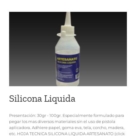
Silicona Liquida
Presentación: 30gr - 100gr. Especialmente formulado para
pegar los mas diversos materiales sin el uso de pistola
aplicadora. Adhiere papel, goma eva, tela, corcho, madera,
etc. HOJA TECNICA SILICONA LIQUIDA ARTESANATO (click