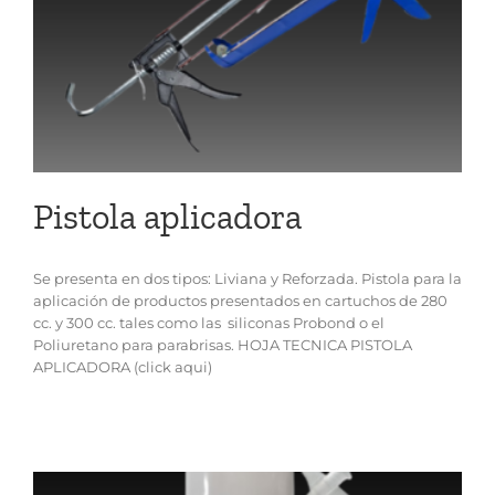
Pistola aplicadora
Se presenta en dos tipos: Liviana y Reforzada. Pistola para la
aplicación de productos presentados en cartuchos de 280
cc. y 300 cc. tales como las siliconas Probond o el
Poliuretano para parabrisas. HOJA TECNICA PISTOLA
APLICADORA (click aqui)