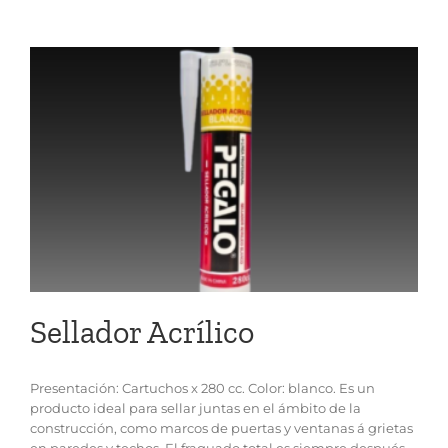
Sellador Acrílico
Presentación: Cartuchos x 280 cc. Color: blanco. Es un
producto ideal para sellar juntas en el ámbito de la
construcción, como marcos de puertas y ventanas á grietas
en paredes y techos. El fraguado total es siempre después